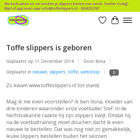
We bedrukken en verzenden je slippers binnen een week. Sneller nodig?
Mail of app even naar
info@toffeslippers.nl
- 0654232747
Verlanglijst
Winkelwa
Toffe slippers is geboren
Geplaatst op
11 December 2014
Door Ilona
Geplaatst in
nieuwe
,
slippers
,
toffe
,
webshop
0
Zo kwam www.toffeslippers.nl tot stand.
Mag ik me even voorstellen? Ik ben Ilona, moeder van
drie kinderen waaronder onze voetballer Stef. In de
herfstvakantie raakte hij zijn slippers kwijt. Omdat hij
na de voetbaltraining moet douchen dacht ik even
nieuwe te bestellen. Dat was nog niet zo gemakkelijk,
leuke slippers bestellen buiten het seizoen.