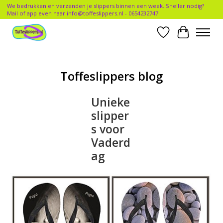
We bedrukken en verzenden je slippers binnen een week. Sneller nodig?
Mail of app even naar
info@toffeslippers.nl
- 0654232747
Verlanglijst
Winkelwa
Toffeslippers blog
Unieke
slipper
s voor
Vaderd
ag