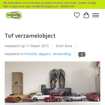
We bedrukken en verzenden je slippers binnen een week. Sneller nodig?
Mail of app even naar
info@toffeslippers.nl
- 0654232747
Verlanglijst
Winkelwa
Tof verzamelobject
Geplaatst op
11 Maart 2015
Door Ilona
Geplaatst in
Porsche
,
slippers
,
verzameling
0