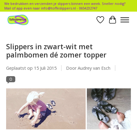
We bedrukken en verzenden je slippers binnen een week. Sneller nodig?
Mail of app even naar
info@toffeslippers.nl
- 0654232747
Verlanglijst
Winkelwa
Slippers in zwart-wit met
palmbomen dé zomer topper
Geplaatst op
15 Juli 2015
Door Audrey van Esch
0