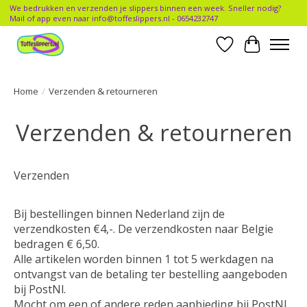
We bedrukken en verzenden je slippers binnen een week. Sneller nodig?
Mail of app even naar
info@toffeslippers.nl
- 0654232747
Verlanglijst
Winkelwa
Home
/
Verzenden & retourneren
Verzenden & retourneren
Verzenden
Bij bestellingen binnen Nederland zijn de
verzendkosten €4,-. De verzendkosten naar Belgie
bedragen € 6,50.
Alle artikelen worden binnen 1 tot 5 werkdagen na
ontvangst van de betaling ter bestelling aangeboden
bij PostNl.
Mocht om een of andere reden aanbieding bij PostNl