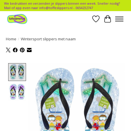
We bedrukken en verzenden je slippers binnen een week. Sneller nodig?
Mail of app even naar
info@toffeslippers.nl
- 0654232747
Verlanglijst
Winkelwa
Home
/
Wintersport slippers met naam
Product image slideshow Items