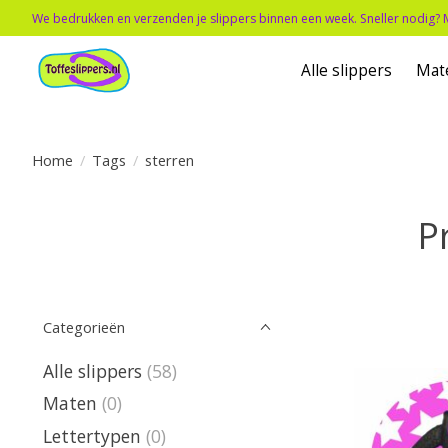
We bedrukken en verzenden je slippers binnen een week. Sneller nodig? 
Alle slippers
Mat
Home
/
Tags
/
sterren
P
Categorieën
Alle slippers
(58)
Maten
(0)
Lettertypen
(0)