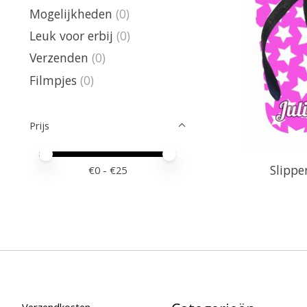
Mogelijkheden
(0)
Leuk voor erbij
(0)
Verzenden
(0)
Filmpjes
(0)
Prijs
Minimale prijswaarde
Price maximum value
Slippe
€
0
- €
25
Verzendkosten