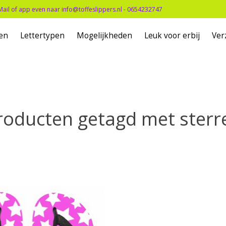
Mail of app even naar
info@toffeslippers.nl
- 0654232747
en
Lettertypen
Mogelijkheden
Leuk voor erbij
Ver
roducten getagd met sterr