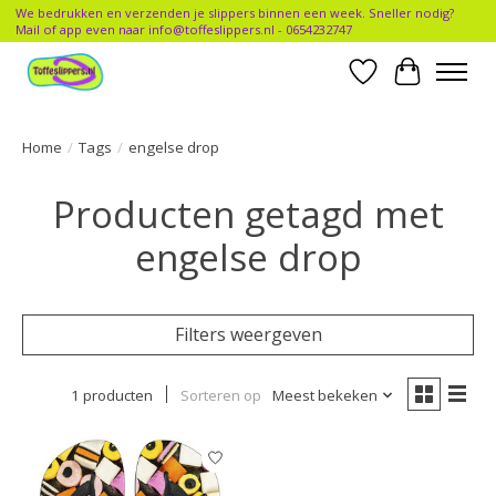
We bedrukken en verzenden je slippers binnen een week. Sneller nodig?
Mail of app even naar
info@toffeslippers.nl
- 0654232747
Verlanglijst
Winkelwa
Home
/
Tags
/
engelse drop
Producten getagd met
engelse drop
Filters weergeven
1 producten
Sorteren op
Meest bekeken