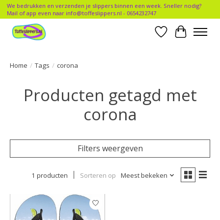
We bedrukken en verzenden je slippers binnen een week. Sneller nodig?
Mail of app even naar
info@toffeslippers.nl
- 0654232747
Verlanglijst
Winkelwa
Home
/
Tags
/
corona
Producten getagd met
corona
Filters weergeven
1 producten
Sorteren op
Meest bekeken