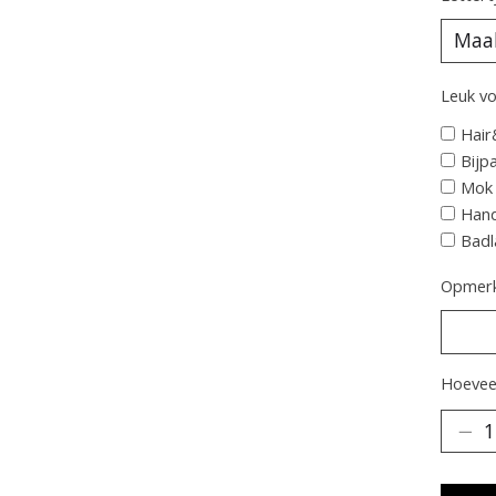
Leuk vo
Hair
Bijp
Mok 
Hand
Badl
Opmerk
Hoeveel