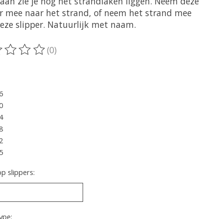
aan zie je nog het strandlaken liggen. Neem deze
er mee naar het strand, of neem het strand mee
eze slipper. Natuurlijk met naam.
(0)
oordeling van dit product is
0
van de 5
6
0
4
8
2
5
 slippers:
ype: