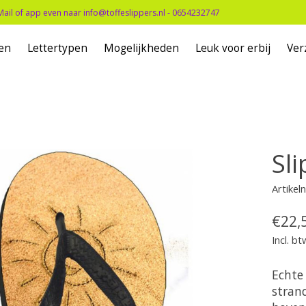
Mail of app even naar
info@toffeslippers.nl
- 0654232747
en
Lettertypen
Mogelijkheden
Leuk voor erbij
Ver
Sl
Artike
€22,
Incl. bt
Echte
stran