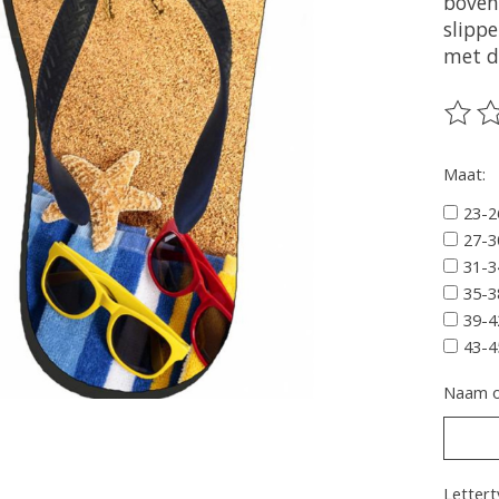
boven
slipp
met d
De be
Maat:
23-2
27-3
31-3
35-3
39-4
43-4
Naam op
Lettert