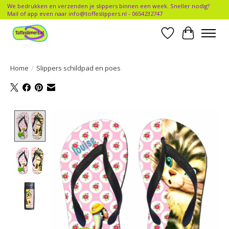
We bedrukken en verzenden je slippers binnen een week. Sneller nodig?
Mail of app even naar
info@toffeslippers.nl
- 0654232747
Verlanglijst
Winkelwa
Home
/
Slippers schildpad en poes
Product image slideshow Items