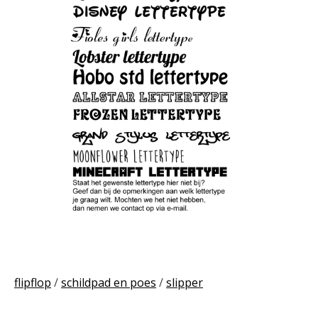
flipflop
/
schildpad en poes
/
slipper