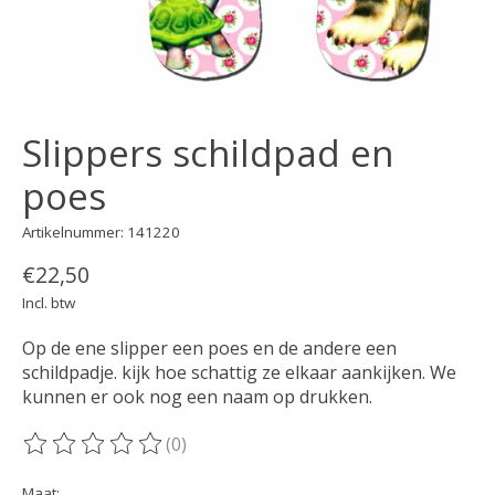
Slippers schildpad en
poes
Artikelnummer: 141220
€22,50
Incl. btw
Op de ene slipper een poes en de andere een
schildpadje. kijk hoe schattig ze elkaar aankijken. We
kunnen er ook nog een naam op drukken.
(0)
De beoordeling van dit product is
0
van de 5
Maat: