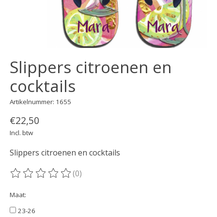
Slippers citroenen en
cocktails
Artikelnummer: 1655
€22,50
Incl. btw
Slippers citroenen en cocktails
(0)
De beoordeling van dit product is
0
van de 5
Maat:
23-26